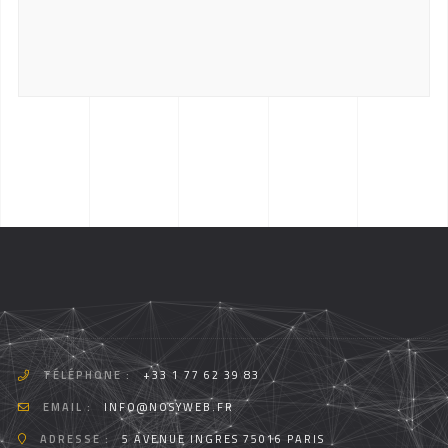
TÉLÉPHONE :
+33 1 77 62 39 83
EMAIL :
INFO@NOSYWEB.FR
ADRESSE :
5 AVENUE INGRES 75016 PARIS