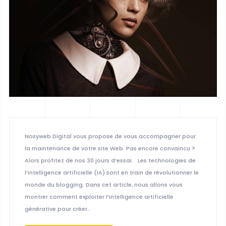
Nosyweb Digital vous propose de vous accompagner pour
la maintenance de votre site Web. Pas encore convaincu ?
Alors profitez de nos 30 jours d’essai. Les technologies de
l’intelligence artificielle (IA) sont en train de révolutionner le
monde du blogging. Dans cet article, nous allons vous
montrer comment exploiter l’intelligence artificielle
générative pour créer..