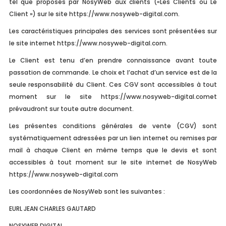
tel que proposés par NosyWeb aux clients («Les Clients ou Le
CMS
and security features of the website. These cookies do not store any personal
Client ») sur le site https://www.nosyweb-digital.com.
information.
UX/UI DESIGN
Non-necessary
Les caractéristiques principales des services sont présentées sur
Non-necessary
le site internet https://www.nosyweb-digital.com.
CONTENU WEB
Any cookies that may not be particularly necessary for the website to function
and is used specifically to collect user personal data via analytics, ads, other
Le Client est tenu d’en prendre connaissance avant toute
MOBILE
embedded contents are termed as non-necessary cookies. It is mandatory to
passation de commande. Le choix et l’achat d’un service est de la
procure user consent prior to running these cookies on your website.
BRANDING
seule responsabilité du Client. Ces CGV sont accessibles à tout
Enregistrer & appliquer
moment sur le site https://www.nosyweb-digital.comet
LÉGAL
prévaudront sur toute autre document.
WEBMARKETING
Les présentes conditions générales de vente (CGV) sont
systématiquement adressées par un lien internet ou remises par
RÉSEAUX SOCIAUX
mail à chaque Client en même temps que le devis et sont
accessibles à tout moment sur le site internet de NosyWeb
https://www.nosyweb-digital.com
Les coordonnées de NosyWeb sont les suivantes :
EURL JEAN CHARLES GAUTARD
NOSYWEB DIGITAL