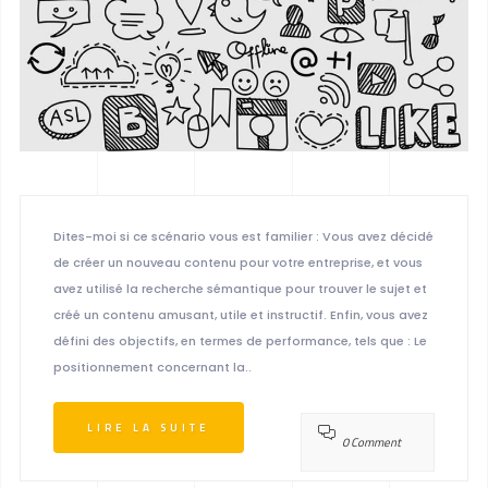
Dites-moi si ce scénario vous est familier : Vous avez décidé
de créer un nouveau contenu pour votre entreprise, et vous
avez utilisé la recherche sémantique pour trouver le sujet et
créé un contenu amusant, utile et instructif. Enfin, vous avez
défini des objectifs, en termes de performance, tels que : Le
positionnement concernant la..
LIRE LA SUITE
0 Comment