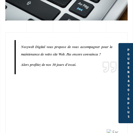
Nosyweb Digital vous propose de vous accompagner pour la
P
maintenance de votre site Web. Pas encore convaincu ?
O
U
R
Alors profitez de nos 30 jours d’essai.
E
N
S
A
V
O
I
R
P
L
U
S