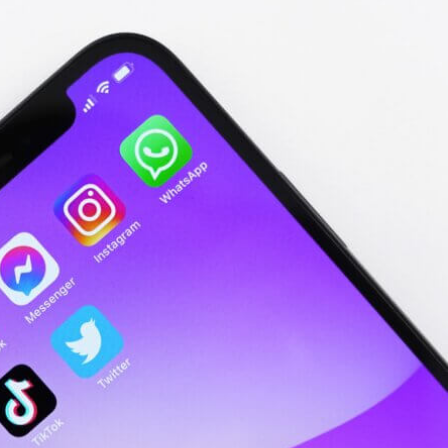
TAL :
MENT 
ITION