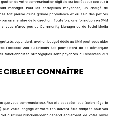
 la gestion de votre communication digitale sur les réseaux sociaux à
ia manager. Pour les entreprises moyennes, un chargé de
éposé fait preuve d’une grande polyvalence et au sein des petites
e par un membre de la direction. Toutefois, une formation en SMM
 si vous n’avez pas de Community Manager ou de Social Media
ratuits, cependant, avoir un budget dédié au SMM peut vous aider
ntes Facebook Ads ou LinkedIn Ads permettent de se démarquer
nes fonctionnalités stratégiques sont payantes ou réservées aux
 CIBLE ET CONNAÎTRE
s que vous commercialisez. Plus elle est spécifique (selon l’âge, le
c.) plus votre langage et votre ton doivent être adaptés pour vos
cial à utiliser principalement dépend également de votre buyer