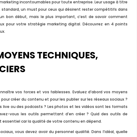
marketing incontournables pour toute entreprise. Leur usage à titre
n standard, un must pour ceux qui désirent rester compétitifs dans
 un bon début, mais le plus important, c’est de savoir comment
aux pour votre stratégie marketing digital. Découvrez en 4 points
IAUX 
ux.
 MOYENS TECHNIQUES,
CIERS
onnaître vos forces et vos faiblesses. Evaluez d’abord vos moyens
our créer du contenu et pour les publier sur les réseaux sociaux ?
s live ou des podcasts ? Les photos et les vidéos sont les formats
 avez-vous les outils permettant d’en créer ? Quid des outils de
essentiel car la qualité de votre contenu en dépend.
ciaux, vous devez avoir du personnel qualifié. Dans l’idéal, quelle