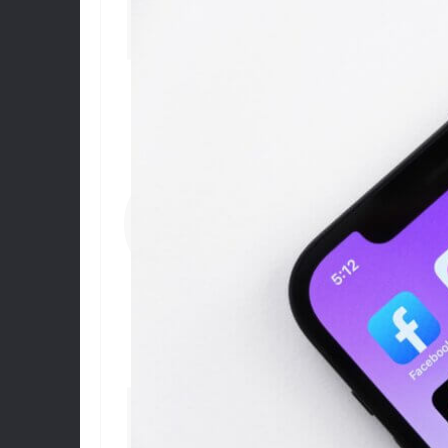
DIGI
CONTENU WEB
MOBILE
BRANDING
COM
LÉGAL
WEBMARKETING
RÉSEAUX SOCIAUX
POS