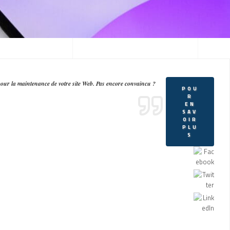
LES
ur la maintenance de votre site Web. Pas encore convaincu ?
POU
R
EN
SAV
OIR
PLU
S
EAUX