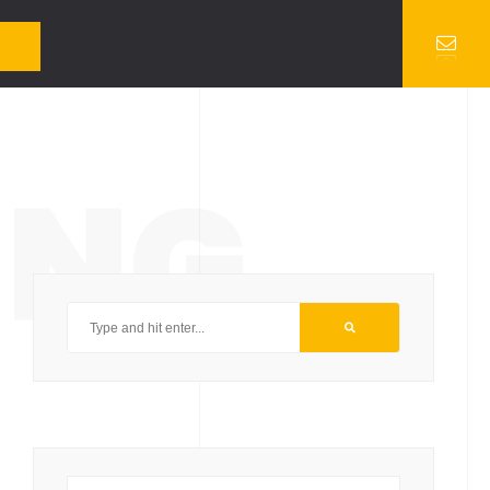
 réaliser des statistiques d'audience.
Configurer !
Accepter !
re navigateur car ils sont indispensables au fonctionnement basique du site.
ING
s dans votre navigateur qu'avec votre consentement. Vous avez également la
 votre expérience de navigation.
nd security features of the website. These cookies do not store any personal
her embedded contents are termed as non-necessary cookies. It is mandatory to