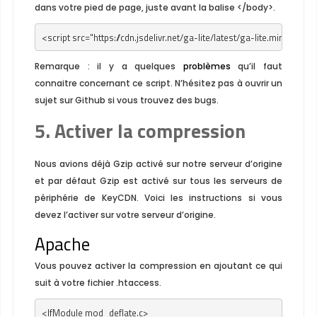
dans votre pied de page, juste avant la balise
</body>
.
<
script
src
=
"https://cdn.jsdelivr.net/ga-lite/latest/ga-lite.min.js"
asy
Remarque : il y a quelques
problèmes
qu’il faut
connaitre concernant ce script. N’hésitez pas à ouvrir un
sujet sur Github si vous trouvez des bugs.
5. Activer la compression
Nous avions déjà Gzip activé sur notre serveur d’origine
et par défaut Gzip est activé sur tous les serveurs de
périphérie de KeyCDN. Voici les instructions si vous
devez l’activer sur votre serveur d’origine.
Apache
Vous pouvez activer la compression en ajoutant ce qui
suit à votre fichier
.htaccess
.
<IfModule mod_deflate.c>
