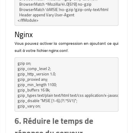
  BrowserMatch ^Mozilla/4\.0[678] no-gzip

  BrowserMatch \bMSIE !no-gzip !gzip-only-text/html

  Header append Vary User-Agent

</IfModule>
Nginx
Vous pouvez activer la compression en ajoutant ce qui
suit à votre fichier
nginx.conf
.
gzip on;

gzip_comp_level 2;

gzip_http_version 1.0;

gzip_proxied any;

gzip_min_length 1100;

gzip_buffers 16 8k;

gzip_types text/plain text/html text/css application/x-javascript text
gzip_disable "MSIE [1-6].(?!.*SV1)";

gzip_vary on;
6. Réduire le temps de
réponse du serveur