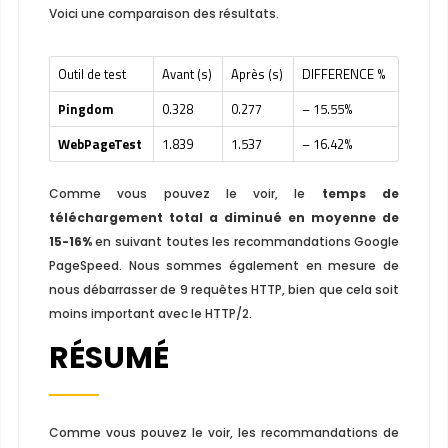
Voici une comparaison des résultats.
Outil de test
Avant (s)
Après (s)
DIFFERENCE %
Pingdom
0.328
0.277
– 15.55%
WebPageTest
1.839
1.537
– 16.42%
Comme vous pouvez le voir, le
temps de
téléchargement total a diminué en moyenne de
15-16%
en suivant toutes les recommandations Google
PageSpeed. Nous sommes également en mesure de
nous débarrasser de 9 requêtes HTTP, bien que cela soit
moins important avec le HTTP/2.
RÉSUMÉ
Comme vous pouvez le voir, les recommandations de