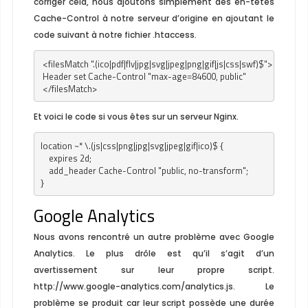
corriger cela, nous ajoutons simplement des en-têtes
Cache-Control à notre serveur d’origine en ajoutant le
code suivant à notre fichier
.htaccess
.
 <filesMatch ".(ico|pdf|flv|jpg|svg|jpeg|png|gif|js|css|swf)$">

 Header set Cache-Control "max-age=84600, public"

 </filesMatch>
Et voici le code si vous êtes sur un serveur Nginx.
location ~* \.(js|css|png|jpg|svg|jpeg|gif|ico)$ {

    expires 2d;

    add_header Cache-Control "public, no-transform";

}
Google Analytics
Nous avons rencontré un autre problème avec Google
Analytics. Le plus drôle est qu’il s’agit d’un
avertissement sur leur propre script.
http://www.google-analytics.com/analytics.js
. Le
problème se produit car leur script possède une durée