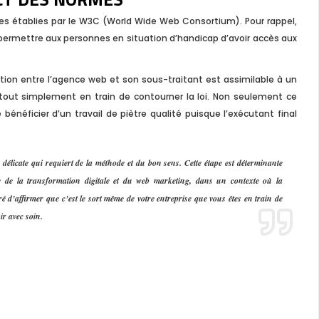
mes établies par le W3C (World Wide Web Consortium). Pour rappel,
permettre aux personnes en situation d’handicap d’avoir accès aux
ration entre l’agence web et son sous-traitant est assimilable à un
t tout simplement en train de contourner la loi. Non seulement ce
 bénéficier d’un travail de piètre qualité puisque l’exécutant final
élicate qui requiert de la méthode et du bon sens. Cette étape est déterminante
ce de la transformation digitale et du web marketing, dans un contexte où la
é d’affirmer que c’est le sort même de votre entreprise que vous êtes en train de
ir avec soin.