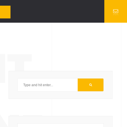
 réaliser des statistiques d'audience.
Configurer !
Accepter !
re navigateur car ils sont indispensables au fonctionnement basique du site.
NT
s dans votre navigateur qu'avec votre consentement. Vous avez également la
 votre expérience de navigation.
nd security features of the website. These cookies do not store any personal
her embedded contents are termed as non-necessary cookies. It is mandatory to