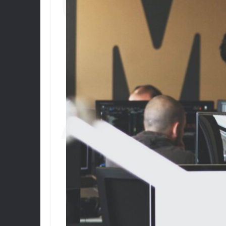
CHO
CONTENU WEB
MOBILE
BRANDING
AGE
LÉGAL
WEBMARKETING
RÉSEAUX SOCIAUX