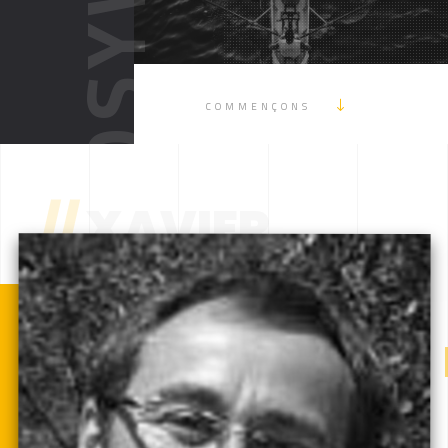
CMS
and security features of the website. These cookies do not store any personal
information.
UX/UI DESIGN
Non-necessary
Non-necessary
CONTENU WEB
Any cookies that may not be particularly necessary for the website to function
and is used specifically to collect user personal data via analytics, ads, other
COMMENÇONS
MOBILE
embedded contents are termed as non-necessary cookies. It is mandatory to
procure user consent prior to running these cookies on your website.
BRANDING
Enregistrer & appliquer
//
XAVIER
LÉGAL
WEBMARKETING
RÉSEAUX SOCIAUX