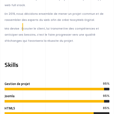
web full stack.
En 2019, nous décidons ensemble de mener un projet commun et de
rassembler des experts du web afin de créer NosyWeb Digital.
Ma devise : Écouter le client, lui transmettre des compétences et
anticiper ses besoins, c’est le faire progresser vers une qualité
d’échanges qui favorisera la réussite du projet.
Skills
Gestion de projet
95%
Joomla
95%
HTML5
85%